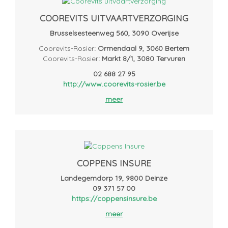
COOREVITS UITVAARTVERZORGING
Brusselsesteenweg 560, 3090 Overijse
Coorevits-Rosier
: Ormendaal 9, 3060 Bertem
Coorevits-Rosier
: Markt 8/1, 3080 Tervuren
02 688 27 95
http://www.coorevits-rosier.be
meer
COPPENS INSURE
Landegemdorp 19, 9800 Deinze
09 371 57 00
https://coppensinsure.be
meer