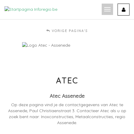
Ga
naar
Toon
de
navigatie
inhoud
VORIGE PAGINA'S
ATEC
Atec Assenede
Op deze pagina vind je de contactgegevens van Atec te
Assenede, Paul Christiaenstraat 3. Contacteer Atec als u op
zoek bent naar: Inoxconstructies, Metaalconstructies, regio
Assenede.