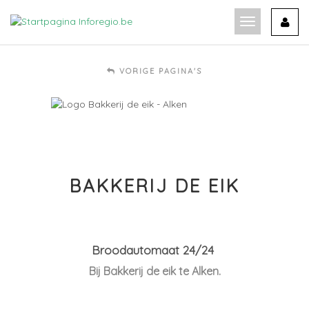
Ga
naar
Toon
de
navigatie
inhoud
VORIGE PAGINA'S
BAKKERIJ DE EIK
Broodautomaat 24/24
Bij Bakkerij de eik te Alken.