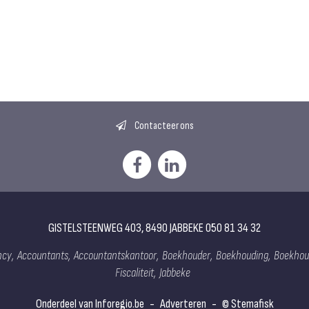
Contacteer ons
GISTELSTEENWEG 403, 8490 JABBEKE 050 81 34 32
cy,
Accountants,
Accountantskantoor,
Boekhouder,
Boekhouding,
Boekhou
Fiscaliteit,
Jabbeke
Onderdeel van Inforegio.be
-
Adverteren
-
© Stemafisk