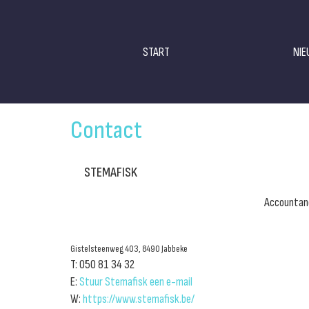
START
NI
Contact
STEMAFISK
Accountan
Gistelsteenweg 403, 8490 Jabbeke
T: 050 81 34 32
E:
Stuur Stemafisk een e-mail
W:
https://www.stemafisk.be/