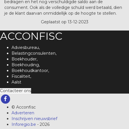
bedragen en het nog verschuldigde saldo aan de
consument. Ook als de volledige schuld werd betaald, dien
je de klant daarvan onmiddellijk op de hoogte te stellen.
Geplaatst op 13-12-2023
ACCONFISC
Adviesbureau,
Belastingconsulenten,
Boekhouder,
Boekhouding,
Boekhoudkantoor,
Fiscaliteit,
Aalst
Contacteer ons
© Acconfisc
Adverteren
Inschrijven nieuwsbrief
Inforegio.be
- 2026